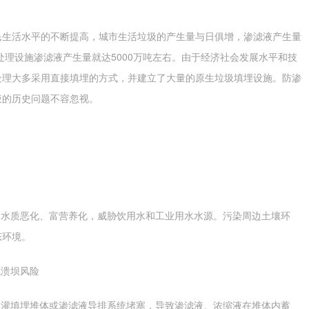
生活水平的不断提高，城市生活垃圾的产生量与日俱增，渗滤液产生量
处理设施渗滤液产生量就达5000万吨左右。由于经济社会发展水平和技
处理大多采用直接填埋的方式，并建立了大量的原生垃圾填埋设施。防渗
液的历史问题不容忽视。
水质恶化、富营养化，威胁饮用水和工业用水水源。污染周边土壤环
态环境。
溃坝风险
灌填埋堆体或渗滤液导排系统堵塞，导致渗滤液、浓缩液在堆体内蓄