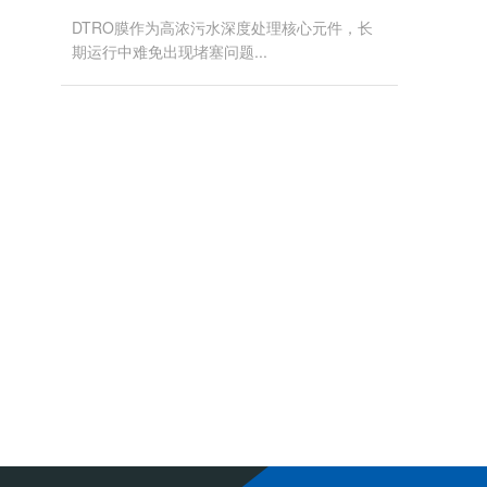
DTRO膜作为高浓污水深度处理核心元件，长
期运行中难免出现堵塞问题...