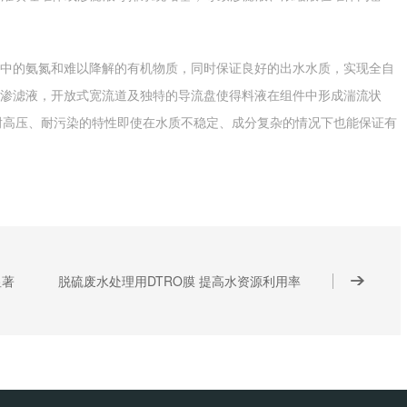
中的氨氮和难以降解的有机物质，同时保证良好的出水水质，实现全自
圾渗滤液，开放式宽流道及独特的导流盘使得料液在组件中形成湍流状
耐高压、耐污染的特性即使在水质不稳定、成分复杂的情况下也能保证有
显著
脱硫废水处理用DTRO膜 提高水资源利用率