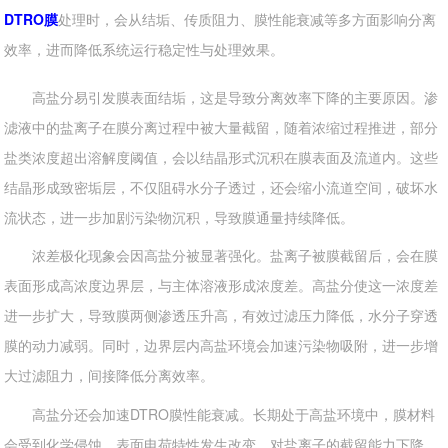
DTRO膜
处理时，会从结垢、传质阻力、膜性能衰减等多方面影响分离
效率，进而降低系统运行稳定性与处理效果。
高盐分易引发膜表面结垢，这是导致分离效率下降的主要原因。渗
滤液中的盐离子在膜分离过程中被大量截留，随着浓缩过程推进，部分
盐类浓度超出溶解度阈值，会以结晶形式沉积在膜表面及流道内。这些
结晶形成致密垢层，不仅阻碍水分子透过，还会缩小流道空间，破坏水
流状态，进一步加剧污染物沉积，导致膜通量持续降低。
浓差极化现象会因高盐分被显著强化。盐离子被膜截留后，会在膜
表面形成高浓度边界层，与主体溶液形成浓度差。高盐分使这一浓度差
进一步扩大，导致膜两侧渗透压升高，有效过滤压力降低，水分子穿透
膜的动力减弱。同时，边界层内高盐环境会加速污染物吸附，进一步增
大过滤阻力，间接降低分离效率。
高盐分还会加速DTRO膜性能衰减。长期处于高盐环境中，膜材料
会受到化学侵蚀，表面电荷特性发生改变，对盐离子的截留能力下降，