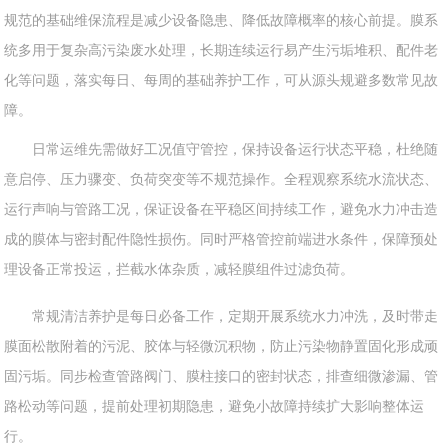
规范的基础维保流程是减少设备隐患、降低故障概率的核心前提。膜系
统多用于复杂高污染废水处理，长期连续运行易产生污垢堆积、配件老
化等问题，落实每日、每周的基础养护工作，可从源头规避多数常见故
障。
日常运维先需做好工况值守管控，保持设备运行状态平稳，杜绝随
意启停、压力骤变、负荷突变等不规范操作。全程观察系统水流状态、
运行声响与管路工况，保证设备在平稳区间持续工作，避免水力冲击造
成的膜体与密封配件隐性损伤。同时严格管控前端进水条件，保障预处
理设备正常投运，拦截水体杂质，减轻膜组件过滤负荷。
常规清洁养护是每日必备工作，定期开展系统水力冲洗，及时带走
膜面松散附着的污泥、胶体与轻微沉积物，防止污染物静置固化形成顽
固污垢。同步检查管路阀门、膜柱接口的密封状态，排查细微渗漏、管
路松动等问题，提前处理初期隐患，避免小故障持续扩大影响整体运
行。